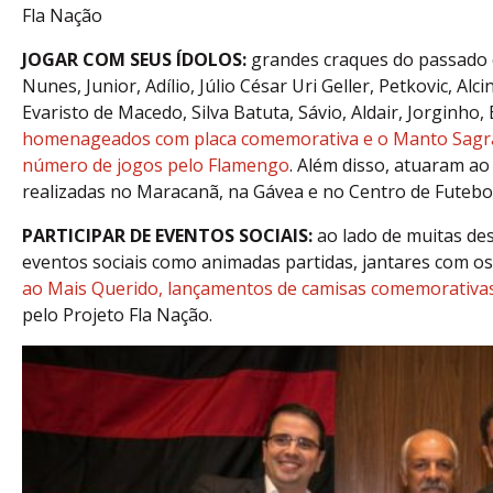
Fla Nação
JOGAR COM SEUS ÍDOLOS:
grandes craques do passado e
Nunes, Junior, Adílio, Júlio César Uri Geller, Petkovic, Alc
Evaristo de Macedo, Silva Batuta, Sávio, Aldair, Jorginho,
homenageados com placa comemorativa e o Manto Sagra
número de jogos pelo Flamengo
. Além disso, atuaram ao
realizadas no Maracanã, na Gávea e no Centro de Futebol
PARTICIPAR DE EVENTOS SOCIAIS:
ao lado de muitas des
eventos sociais como animadas partidas, jantares com os
ao Mais Querido, lançamentos de camisas comemorativa
pelo Projeto Fla Nação.